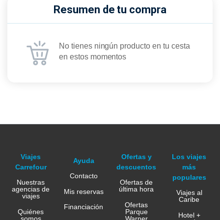
Resumen de tu compra
No tienes ningún producto en tu cesta
en estos momentos
Viajes
Ofertas y
Los viajes
Ayuda
Carrefour
descuentos
más
Contacto
populares
Nuestras
Ofertas de
agencias de
última hora
Mis reservas
Viajes al
viajes
Caribe
Ofertas
Financiación
Quiénes
Parque
Hotel +
somos
Warner