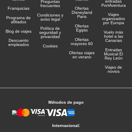
entradas
Preguntas
PortAventura
frecuentes
Franquicias
Ofertas
Disneyland
Viajes
Condiciones y
Paris
Programa de
organizados
aviso legal
afiliados
por Europa
Ofertas
Política de
Egipto
Blog de viajes
Vuelo más
seguridad y
hotel a las
privacidad
Ofertas
Canarias
Descuento
mayores 60
empleados
Cookies
Entradas
Ofertas viajes
Musical El
en verano
Rey León
Viajes de
novios
Métodos de pago
Internacional: