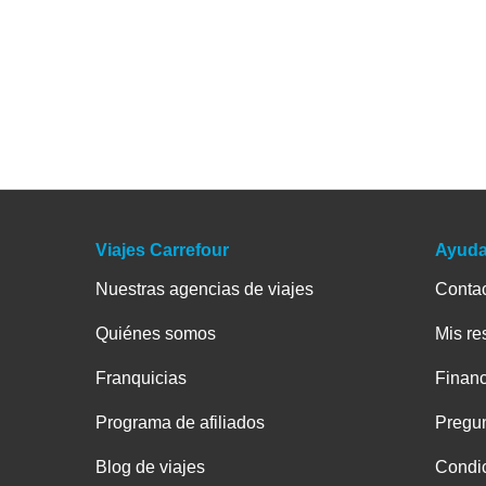
Viajes Carrefour
Ayud
Nuestras agencias de viajes
Conta
Quiénes somos
Mis re
Franquicias
Financ
Programa de afiliados
Pregun
Blog de viajes
Condic