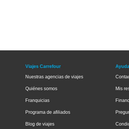
Viajes Carrefour
Ayud
Nuestras agencias de viajes
Conta
Quiénes somos
Mis re
Franquicias
Financ
Programa de afiliados
Pregun
Blog de viajes
Condic