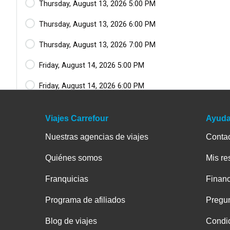
Viajes Carrefour
Ayud
Nuestras agencias de viajes
Conta
Quiénes somos
Mis re
Franquicias
Financ
Programa de afiliados
Pregun
Blog de viajes
Condic