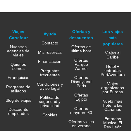
Viajes
Ofertas y
Los viajes
Ayuda
Carrefour
descuentos
más
Contacto
populares
Nuestras
Ofertas de
agencias de
última hora
Mis reservas
Viajes al
viajes
Caribe
Ofertas
Financiación
Quiénes
Parque
Hotel +
somos
Warner
entradas
Preguntas
PortAventura
frecuentes
Franquicias
Ofertas
Disneyland
Viajes
Condiciones y
Paris
Programa de
organizados
aviso legal
afiliados
por Europa
Ofertas
Política de
Egipto
Blog de viajes
Vuelo más
seguridad y
hotel a las
privacidad
Ofertas
Canarias
Descuento
mayores 60
empleados
Cookies
Entradas
Ofertas viajes
Musical El
en verano
Rey León