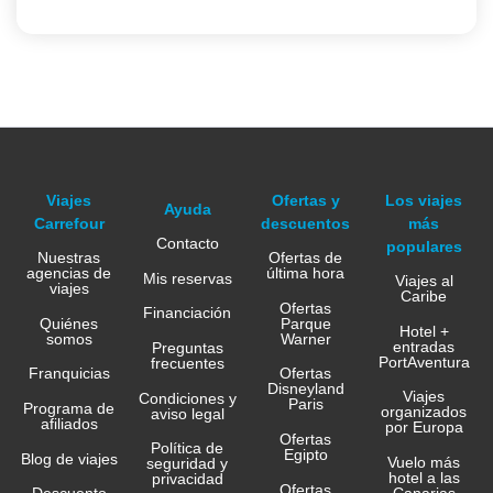
Viajes
Ofertas y
Los viajes
Ayuda
Carrefour
descuentos
más
Contacto
populares
Nuestras
Ofertas de
agencias de
última hora
Mis reservas
Viajes al
viajes
Caribe
Ofertas
Financiación
Quiénes
Parque
Hotel +
somos
Warner
entradas
Preguntas
PortAventura
frecuentes
Franquicias
Ofertas
Disneyland
Viajes
Condiciones y
Paris
Programa de
organizados
aviso legal
afiliados
por Europa
Ofertas
Política de
Egipto
Blog de viajes
Vuelo más
seguridad y
hotel a las
privacidad
Ofertas