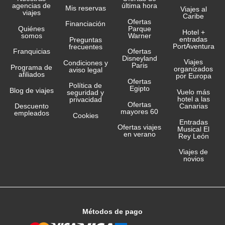
agencias de
última hora
Mis reservas
Viajes al
viajes
Caribe
Ofertas
Financiación
Quiénes
Parque
Hotel +
somos
Warner
entradas
Preguntas
PortAventura
frecuentes
Franquicias
Ofertas
Disneyland
Viajes
Condiciones y
Paris
Programa de
organizados
aviso legal
afiliados
por Europa
Ofertas
Política de
Egipto
Blog de viajes
Vuelo más
seguridad y
hotel a las
privacidad
Ofertas
Canarias
Descuento
mayores 60
empleados
Cookies
Entradas
Ofertas viajes
Musical El
en verano
Rey León
Viajes de
novios
Métodos de pago