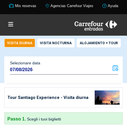
Mis reservas
Agencias Carrefour Viajes
Ayuda
VISITA DIURNA
VISITA NOCTURNA
ALOJAMIENTO + TOUR
Selezionare data
Tour Santiago Experience - Visita diurna
Passo 1.
Scegli i tuoi biglietti