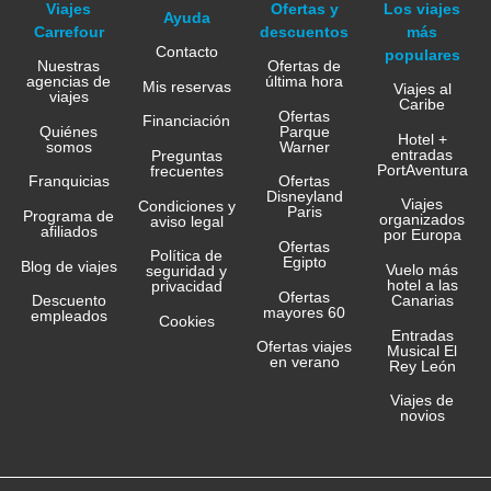
Viajes
Ofertas y
Los viajes
Ayuda
Carrefour
descuentos
más
Contacto
populares
Nuestras
Ofertas de
agencias de
última hora
Mis reservas
Viajes al
viajes
Caribe
Ofertas
Financiación
Quiénes
Parque
Hotel +
somos
Warner
entradas
Preguntas
PortAventura
frecuentes
Franquicias
Ofertas
Disneyland
Viajes
Condiciones y
Paris
Programa de
organizados
aviso legal
afiliados
por Europa
Ofertas
Política de
Egipto
Blog de viajes
Vuelo más
seguridad y
hotel a las
privacidad
Ofertas
Canarias
Descuento
mayores 60
empleados
Cookies
Entradas
Ofertas viajes
Musical El
en verano
Rey León
Viajes de
novios