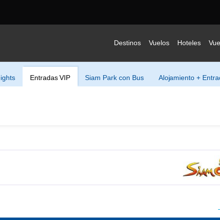
Destinos
Vuelos
Hoteles
Vue
ights
Entradas VIP
Siam Park con Bus
Alojamiento + Entr