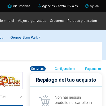
Mis reservas
Agencias Carrefour Viajes
Ayuda
lo + hotel
Viajes organizados
Cruceros
Parques y entradas
ada
Grupos Siam Park
Selezione
Configurazione
Pagamento
Riepilogo del tuo acquisto
Non hai nessun
prodotto nel carrello in