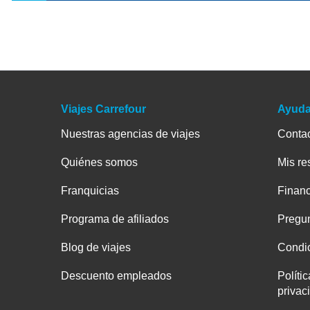
Viajes Carrefour
Ayud
Nuestras agencias de viajes
Conta
Quiénes somos
Mis re
Franquicias
Financ
Programa de afiliados
Pregun
Blog de viajes
Condic
Descuento empleados
Políti
privac