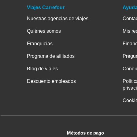
Viajes Carrefour
Ayud
Nuestras agencias de viajes
Conta
Quiénes somos
Mis re
Franquicias
Financ
Programa de afiliados
Pregun
Blog de viajes
Condic
Descuento empleados
Políti
privac
Cooki
Métodos de pago