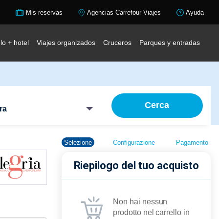
Mis reservas
Agencias Carrefour Viajes
Ayuda
lo + hotel
Viajes organizados
Cruceros
Parques y entradas
Cerca
ra
Selezione
Configurazione
Pagamento
Riepilogo del tuo acquisto
Non hai nessun
prodotto nel carrello in