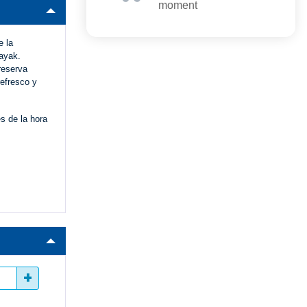
moment
e la
kayak.
reserva
refresco y
s de la hora
+