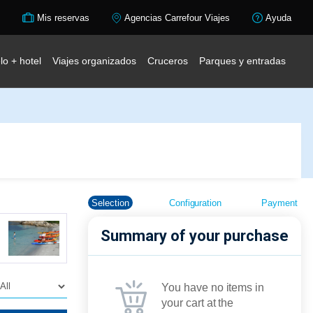
Mis reservas
Agencias Carrefour Viajes
Ayuda
lo + hotel
Viajes organizados
Cruceros
Parques y entradas
Selection
Configuration
Payment
Summary of your purchase
You have no items in
your cart at the