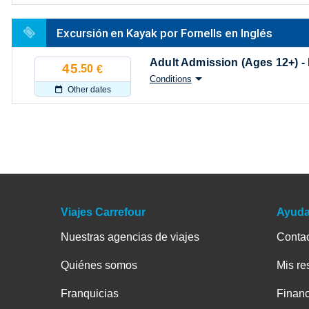
Excursión en Kayak por Fornells en Inglés
Adult Admission (Ages 12+) -
45
.50
€
Conditions
Other dates
Viajes Carrefour
Ayud
Nuestras agencias de viajes
Conta
Quiénes somos
Mis re
Franquicias
Financ