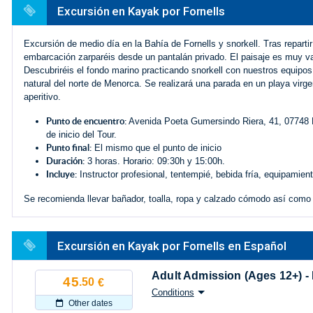
Excursión en Kayak por Fornells
Excursión de medio día en la Bahía de Fornells y snorkell. Tras repartir
embarcación zarparéis desde un pantalán privado. El paisaje es muy var
Descubriréis el fondo marino practicando snorkell con nuestros equipo
natural del norte de Menorca. Se realizará una parada en un playa virge
aperitivo.
Punto de encuentro:
Avenida Poeta Gumersindo Riera, 41, 07748 Fo
de inicio del Tour.
Punto final:
El mismo que el punto de inicio
Duración:
3 horas. Horario: 09:30h y 15:00h.
Incluye:
Instructor profesional, tentempié, bebida fría, equipamien
Se recomienda llevar bañador, toalla, ropa y calzado cómodo así como d
Excursión en Kayak por Fornells en Español
Adult Admission (Ages 12+) -
45
.50
€
Conditions
Other dates