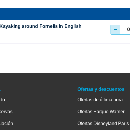
 Kayaking around Fornells in English
-
a
Ofertas y descuentos
cto
Ofertas de última hora
servas
Ofertas Parque Warner
iación
Ofertas Disneyland Paris