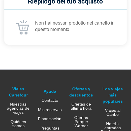
Riepilogo del tuo acquisto
Non hai nessun prodotto nel carrello in
questo momento
Viajes
Ofertas y
Los viajes
Ayuda
Carrefour
descuentos
más
Contacto
populares
Nuestras
Ofertas de
agencias de
última hora
Mis reservas
Viajes al
viajes
Caribe
Ofertas
Financiación
Quiénes
Parque
Hotel +
somos
Warner
entradas
Preguntas