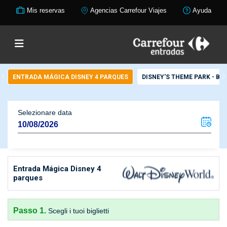
Mis reservas
Agencias Carrefour Viajes
Ayuda
ENTRADA MÁGICA DISNEY 4 PARQUES
DISNEY'S THEME PARK - BA
Selezionare data
Entrada Mágica Disney 4
parques
Passo 1.
Scegli i tuoi biglietti