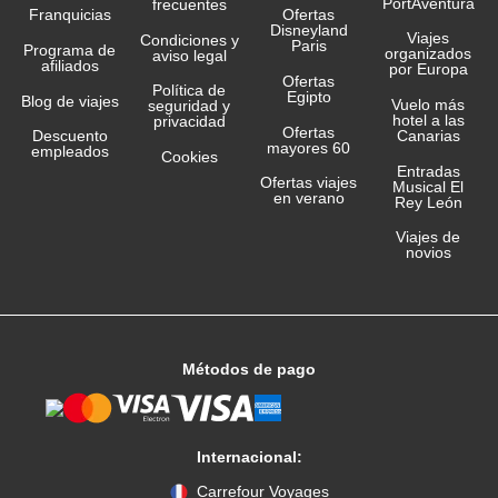
PortAventura
frecuentes
Franquicias
Ofertas
Disneyland
Viajes
Condiciones y
Paris
Programa de
organizados
aviso legal
afiliados
por Europa
Ofertas
Política de
Egipto
Blog de viajes
Vuelo más
seguridad y
hotel a las
privacidad
Ofertas
Canarias
Descuento
mayores 60
empleados
Cookies
Entradas
Ofertas viajes
Musical El
en verano
Rey León
Viajes de
novios
Métodos de pago
Internacional:
Carrefour Voyages