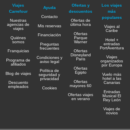
Viajes
Ofertas y
Los viajes
Ayuda
Carrefour
descuentos
más
Contacto
populares
Nuestras
Ofertas de
agencias de
última hora
Mis reservas
Viajes al
viajes
Caribe
Ofertas
Financiación
Quiénes
Parque
Hotel +
somos
Warner
entradas
Preguntas
PortAventura
frecuentes
Franquicias
Ofertas
Disneyland
Viajes
Condiciones y
Paris
Programa de
organizados
aviso legal
afiliados
por Europa
Ofertas
Política de
Egipto
Blog de viajes
Vuelo más
seguridad y
hotel a las
privacidad
Ofertas
Canarias
Descuento
mayores 60
empleados
Cookies
Entradas
Ofertas viajes
Musical El
en verano
Rey León
Viajes de
novios