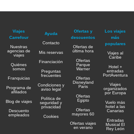
Viajes
Ofertas y
Los viajes
Ayuda
Carrefour
descuentos
más
Contacto
populares
Nuestras
Ofertas de
agencias de
última hora
Mis reservas
Viajes al
viajes
Caribe
Ofertas
Financiación
Quiénes
Parque
Hotel +
somos
Warner
entradas
Preguntas
PortAventura
frecuentes
Franquicias
Ofertas
Disneyland
Viajes
Condiciones y
Paris
Programa de
organizados
aviso legal
afiliados
por Europa
Ofertas
Política de
Egipto
Blog de viajes
Vuelo más
seguridad y
hotel a las
privacidad
Ofertas
Canarias
Descuento
mayores 60
empleados
Cookies
Entradas
Ofertas viajes
Musical El
en verano
Rey León