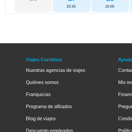
20:30
20:00
Viajes Carrefour
Ayud
Nuestras agencias de viajes
Conta
Quiénes somos
Mis re
Franquicias
Financ
Programa de afiliados
Pregun
Blog de viajes
Condic
Descuento empleados
Políti