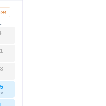
bre
om
4
1
8
5
:30
1