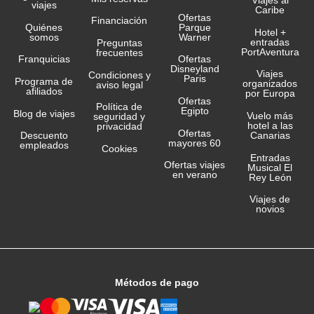
Viajes al
viajes
Caribe
Ofertas
Financiación
Quiénes
Parque
Hotel +
somos
Warner
entradas
Preguntas
PortAventura
frecuentes
Franquicias
Ofertas
Disneyland
Viajes
Condiciones y
Paris
Programa de
organizados
aviso legal
afiliados
por Europa
Ofertas
Política de
Egipto
Blog de viajes
Vuelo más
seguridad y
hotel a las
privacidad
Ofertas
Canarias
Descuento
mayores 60
empleados
Cookies
Entradas
Ofertas viajes
Musical El
en verano
Rey León
Viajes de
novios
Métodos de pago