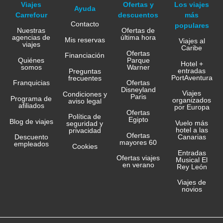
Viajes
Ofertas y
Los viajes
Ayuda
Carrefour
descuentos
más
Contacto
populares
Nuestras
Ofertas de
agencias de
última hora
Mis reservas
Viajes al
viajes
Caribe
Ofertas
Financiación
Quiénes
Parque
Hotel +
somos
Warner
entradas
Preguntas
PortAventura
frecuentes
Franquicias
Ofertas
Disneyland
Viajes
Condiciones y
Paris
Programa de
organizados
aviso legal
afiliados
por Europa
Ofertas
Política de
Egipto
Blog de viajes
Vuelo más
seguridad y
hotel a las
privacidad
Ofertas
Canarias
Descuento
mayores 60
empleados
Cookies
Entradas
Ofertas viajes
Musical El
en verano
Rey León
Viajes de
novios