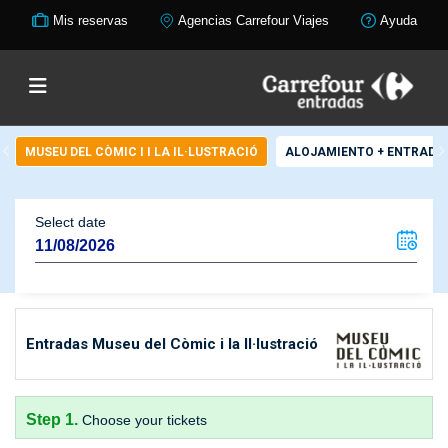
Mis reservas
Agencias Carrefour Viajes
Ayuda
MUSEU DEL CÒMIC I I LA IL·LUSTRACIÓ
ALOJAMIENTO + ENTRADA
Select date
Entradas Museu del Còmic i la Il·lustració
Step 1.
Choose your tickets