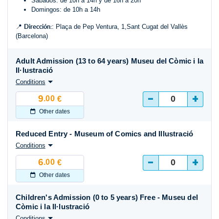
Sábados: de 10h a 14h y de 16h a 20h
Domingos: de 10h a 14h
Dirección:
📍
: Plaça de Pep Ventura, 1,Sant Cugat del Vallès
(Barcelona)
Adult Admission (13 to 64 years) Museu del Còmic i la
Il·lustració
Conditions
-
+
9
.00
€
Other dates
Reduced Entry - Museum of Comics and Illustració
Conditions
-
+
6
.00
€
Other dates
Children's Admission (0 to 5 years) Free - Museu del
Còmic i la Il·lustració
Conditions