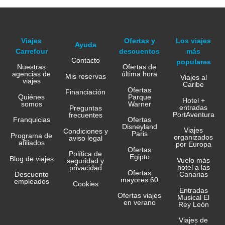
Viajes
Ofertas y
Los viajes
Ayuda
Carrefour
descuentos
más
Contacto
populares
Nuestras
Ofertas de
agencias de
última hora
Mis reservas
Viajes al
viajes
Caribe
Ofertas
Financiación
Quiénes
Parque
Hotel +
somos
Warner
entradas
Preguntas
PortAventura
frecuentes
Franquicias
Ofertas
Disneyland
Viajes
Condiciones y
Paris
Programa de
organizados
aviso legal
afiliados
por Europa
Ofertas
Política de
Egipto
Blog de viajes
Vuelo más
seguridad y
hotel a las
privacidad
Ofertas
Canarias
Descuento
mayores 60
empleados
Cookies
Entradas
Ofertas viajes
Musical El
en verano
Rey León
Viajes de