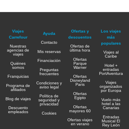
Viajes
Ofertas y
Los viajes
Ayuda
Carrefour
descuentos
más
Contacto
populares
Nuestras
Ofertas de
agencias de
última hora
Mis reservas
Viajes al
viajes
Caribe
Ofertas
Financiación
Quiénes
Parque
Hotel +
somos
Warner
entradas
Preguntas
PortAventura
frecuentes
Franquicias
Ofertas
Disneyland
Viajes
Condiciones y
Paris
Programa de
organizados
aviso legal
afiliados
por Europa
Ofertas
Política de
Egipto
Blog de viajes
Vuelo más
seguridad y
hotel a las
privacidad
Ofertas
Canarias
Descuento
mayores 60
empleados
Cookies
Entradas
Ofertas viajes
Musical El
en verano
Rey León