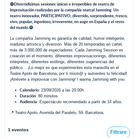
😄Divertidísimas sesiones únicas e irrepetibles de teatro de
improvisación realizadas por la compañía teatral Jamming. Un
teatro innovador, PARTICIPATIVO, divertido, sorprendente, fresco,
vivo, popular, ingenioso, irreverente, en auge en España y el resto
del mundo.😄.
La compañía Jamming es garantía de calidad, humor inteligente,
madurez artística y diversión. Más de 20 temporadas en cartel,
más de 3.000.000 de espectadores. Cada Jamming Session es
creación en el momento: diferentes improvisacionings, diferentes
intérpretes, diferentes estilings, diferentes sugerencias del
público… ¡Lo mejor es que experimentes esta maravilla en el
Teatre Apolo de Barcelona, por ti mism@ y aumentes tu felicidad!
¡Atrévete a improvisar con Jamming! I wanna Jamming with you
Calendario:
23/09/2026 a las 20:00h
Duración
: 80 minutos
Audiencia
: Espectáculo recomendado a partir de 14 años.
📍 Teatro Apolo. Avenida del Paralelo, 59. Barcelona.
1 eventos
Filtrare