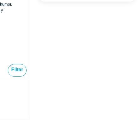
 humor.
 y
Filter