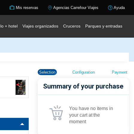
Mis reservas
Agencias Carrefour Viajes
Ayuda
lo + hotel
Viajes organizados
Cruceros
Parques y entradas
Selection
Configuration
Payment
Summary of your purchase
You have no items in
your cart at the
moment