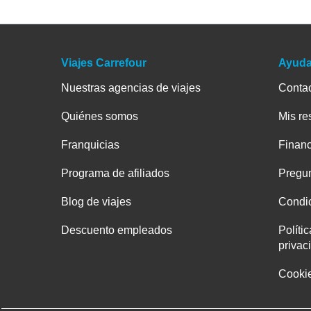
Viajes Carrefour
Ayud
Nuestras agencias de viajes
Conta
Quiénes somos
Mis re
Franquicias
Financ
Programa de afiliados
Pregun
Blog de viajes
Condic
Descuento empleados
Políti
privac
Cooki