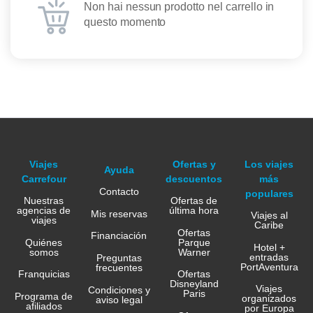
Non hai nessun prodotto nel carrello in
questo momento
Viajes
Ofertas y
Los viajes
Ayuda
Carrefour
descuentos
más
Contacto
populares
Nuestras
Ofertas de
agencias de
última hora
Mis reservas
Viajes al
viajes
Caribe
Ofertas
Financiación
Quiénes
Parque
Hotel +
somos
Warner
entradas
Preguntas
PortAventura
frecuentes
Franquicias
Ofertas
Disneyland
Viajes
Condiciones y
Paris
Programa de
organizados
aviso legal
afiliados
por Europa