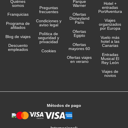
Quiénes
Parque
Hotel +
somos
Warner
entradas
Preguntas
PortAventura
frecuentes
Franquicias
Ofertas
Disneyland
Viajes
Condiciones y
Paris
Programa de
organizados
aviso legal
afiliados
por Europa
Ofertas
Política de
Egipto
Blog de viajes
Vuelo más
seguridad y
hotel a las
privacidad
Ofertas
Canarias
Descuento
mayores 60
empleados
Cookies
Entradas
Ofertas viajes
Musical El
en verano
Rey León
Viajes de
novios
Métodos de pago
Internacional: