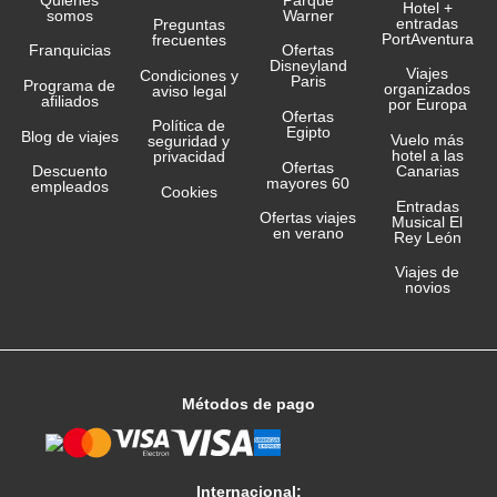
Hotel +
somos
Warner
entradas
Preguntas
PortAventura
frecuentes
Franquicias
Ofertas
Disneyland
Viajes
Condiciones y
Paris
Programa de
organizados
aviso legal
afiliados
por Europa
Ofertas
Política de
Egipto
Blog de viajes
Vuelo más
seguridad y
hotel a las
privacidad
Ofertas
Canarias
Descuento
mayores 60
empleados
Cookies
Entradas
Ofertas viajes
Musical El
en verano
Rey León
Viajes de
novios
Métodos de pago
Internacional: