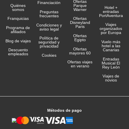
Ofertas
Financiación
Quiénes
Parque
Hotel +
somos
Warner
entradas
Preguntas
PortAventura
frecuentes
Franquicias
Ofertas
Disneyland
Viajes
Condiciones y
Paris
Programa de
organizados
aviso legal
afiliados
por Europa
Ofertas
Política de
Egipto
Blog de viajes
Vuelo más
seguridad y
hotel a las
privacidad
Ofertas
Canarias
Descuento
mayores 60
empleados
Cookies
Entradas
Ofertas viajes
Musical El
en verano
Rey León
Viajes de
novios
Métodos de pago