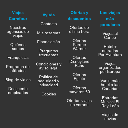
Viajes
Ofertas y
Los viajes
Ayuda
Carrefour
descuentos
más
Contacto
populares
Nuestras
Ofertas de
agencias de
última hora
Mis reservas
Viajes al
viajes
Caribe
Ofertas
Financiación
Quiénes
Parque
Hotel +
somos
Warner
entradas
Preguntas
PortAventura
frecuentes
Franquicias
Ofertas
Disneyland
Viajes
Condiciones y
Paris
Programa de
organizados
aviso legal
afiliados
por Europa
Ofertas
Política de
Egipto
Blog de viajes
Vuelo más
seguridad y
hotel a las
privacidad
Ofertas
Canarias
Descuento
mayores 60
empleados
Cookies
Entradas
Ofertas viajes
Musical El
en verano
Rey León
Viajes de
novios