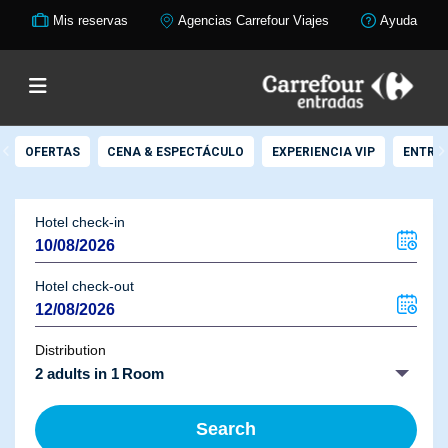
Mis reservas
Agencias Carrefour Viajes
Ayuda
OFERTAS
CENA & ESPECTÁCULO
EXPERIENCIA VIP
ENTRAD
Hotel check-in
Hotel check-out
Distribution
2 adults in 1 Room
Search