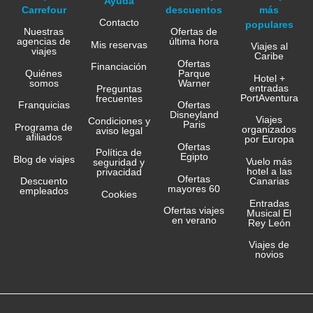
Ayuda
Carrefour
descuentos
más
Contacto
populares
Nuestras
Ofertas de
agencias de
última hora
Mis reservas
Viajes al
viajes
Caribe
Ofertas
Financiación
Quiénes
Parque
Hotel +
somos
Warner
entradas
Preguntas
PortAventura
frecuentes
Franquicias
Ofertas
Disneyland
Viajes
Condiciones y
Paris
Programa de
organizados
aviso legal
afiliados
por Europa
Ofertas
Política de
Egipto
Blog de viajes
Vuelo más
seguridad y
hotel a las
privacidad
Ofertas
Canarias
Descuento
mayores 60
empleados
Cookies
Entradas
Ofertas viajes
Musical El
en verano
Rey León
Viajes de
novios