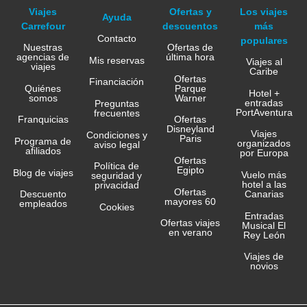
Viajes
Ofertas y
Los viajes
Ayuda
Carrefour
descuentos
más
Contacto
populares
Nuestras
Ofertas de
agencias de
última hora
Mis reservas
Viajes al
viajes
Caribe
Ofertas
Financiación
Quiénes
Parque
Hotel +
somos
Warner
entradas
Preguntas
PortAventura
frecuentes
Franquicias
Ofertas
Disneyland
Viajes
Condiciones y
Paris
Programa de
organizados
aviso legal
afiliados
por Europa
Ofertas
Política de
Egipto
Blog de viajes
Vuelo más
seguridad y
hotel a las
privacidad
Ofertas
Canarias
Descuento
mayores 60
empleados
Cookies
Entradas
Ofertas viajes
Musical El
en verano
Rey León
Viajes de
novios