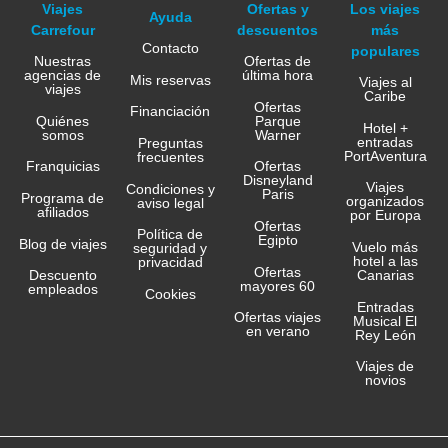
Viajes
Ofertas y
Los viajes
Ayuda
Carrefour
descuentos
más
Contacto
populares
Nuestras
Ofertas de
agencias de
última hora
Mis reservas
Viajes al
viajes
Caribe
Ofertas
Financiación
Quiénes
Parque
Hotel +
somos
Warner
entradas
Preguntas
PortAventura
frecuentes
Franquicias
Ofertas
Disneyland
Viajes
Condiciones y
Paris
Programa de
organizados
aviso legal
afiliados
por Europa
Ofertas
Política de
Egipto
Blog de viajes
Vuelo más
seguridad y
hotel a las
privacidad
Ofertas
Canarias
Descuento
mayores 60
empleados
Cookies
Entradas
Ofertas viajes
Musical El
en verano
Rey León
Viajes de
novios