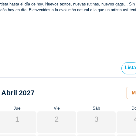
artista hasta el día de hoy. Nuevos textos, nuevas rutinas, nuevos gags… Sin 
a hoy en día. Bienvenidos a la evolución natural a la que un artista así tení
List
Abril 2027
M
Jue
Vie
Sáb
D
1
2
3