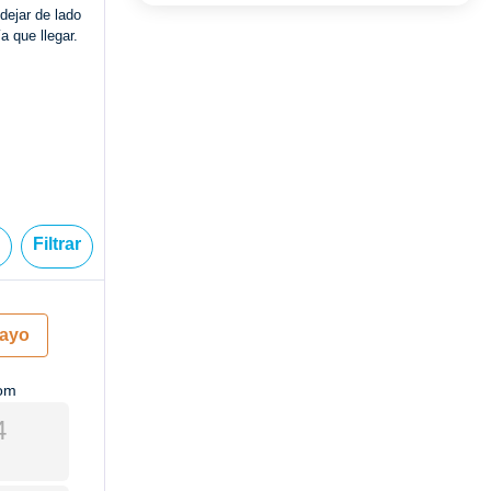
dejar de lado
a que llegar.
a
Filtrar
ayo
om
4