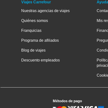
Viajes Carrefour
Ayud
Nuestras agencias de viajes
Conta
Quiénes somos
Mis re
Franquicias
Financ
Programa de afiliados
Pregun
Blog de viajes
Condic
Descuento empleados
Políti
privac
Cooki
Métodos de pago