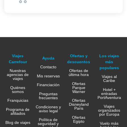
Viajes
Ofertas y
Los viajes
Ayuda
Carrefour
descuentos
más
Contacto
populares
Nuestras
Ofertas de
agencias de
última hora
Mis reservas
Viajes al
viajes
Caribe
Ofertas
Financiación
Quiénes
Parque
Hotel +
somos
Warner
entradas
Preguntas
PortAventura
frecuentes
Franquicias
Ofertas
Disneyland
Viajes
Condiciones y
Paris
Programa de
organizados
aviso legal
afiliados
por Europa
Ofertas
Política de
Egipto
Blog de viajes
Vuelo más
seguridad y