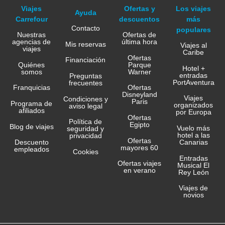
Viajes
Ofertas y
Los viajes
Ayuda
Carrefour
descuentos
más
Contacto
populares
Nuestras
Ofertas de
agencias de
última hora
Mis reservas
Viajes al
viajes
Caribe
Ofertas
Financiación
Quiénes
Parque
Hotel +
somos
Warner
entradas
Preguntas
PortAventura
frecuentes
Franquicias
Ofertas
Disneyland
Viajes
Condiciones y
Paris
Programa de
organizados
aviso legal
afiliados
por Europa
Ofertas
Política de
Egipto
Blog de viajes
Vuelo más
seguridad y
hotel a las
privacidad
Ofertas
Canarias
Descuento
mayores 60
empleados
Cookies
Entradas
Ofertas viajes
Musical El
en verano
Rey León
Viajes de
novios