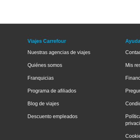
Viajes Carrefour
Ayud
Nuestras agencias de viajes
Conta
Quiénes somos
Mis re
Franquicias
Financ
Programa de afiliados
Pregun
Blog de viajes
Condic
Descuento empleados
Políti
privac
Cooki