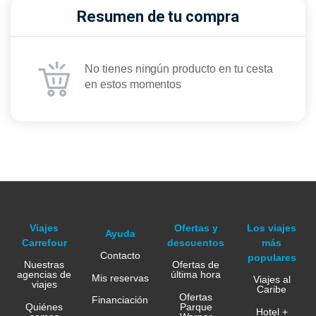
Resumen de tu compra
No tienes ningún producto en tu cesta
en estos momentos
Viajes
Ofertas y
Los viajes
Ayuda
Carrefour
descuentos
más
Contacto
populares
Nuestras
Ofertas de
agencias de
última hora
Mis reservas
Viajes al
viajes
Caribe
Ofertas
Financiación
Quiénes
Parque
Hotel +