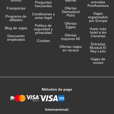
somos
Warner
entradas
Preguntas
PortAventura
frecuentes
Franquicias
Ofertas
Disneyland
Viajes
Condiciones y
Paris
Programa de
organizados
aviso legal
afiliados
por Europa
Ofertas
Política de
Egipto
Blog de viajes
Vuelo más
seguridad y
hotel a las
privacidad
Ofertas
Canarias
Descuento
mayores 60
empleados
Cookies
Entradas
Ofertas viajes
Musical El
en verano
Rey León
Viajes de
novios
Métodos de pago
Internacional: