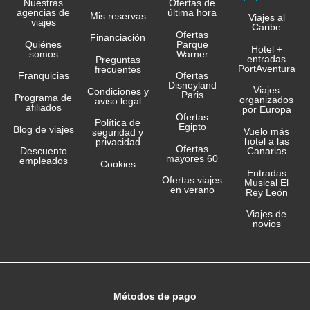
Nuestras
Ofertas de
agencias de
última hora
Mis reservas
Viajes al
viajes
Caribe
Ofertas
Financiación
Quiénes
Parque
Hotel +
somos
Warner
entradas
Preguntas
PortAventura
frecuentes
Franquicias
Ofertas
Disneyland
Viajes
Condiciones y
Paris
Programa de
organizados
aviso legal
afiliados
por Europa
Ofertas
Política de
Egipto
Blog de viajes
Vuelo más
seguridad y
hotel a las
privacidad
Ofertas
Canarias
Descuento
mayores 60
empleados
Cookies
Entradas
Ofertas viajes
Musical El
en verano
Rey León
Viajes de
novios
Métodos de pago