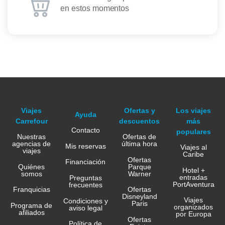
en estos momentos
Viajes
Ofertas y
Los viajes
Ayuda
Carrefour
descuentos
más
Contacto
populares
Nuestras
Ofertas de
agencias de
última hora
Mis reservas
Viajes al
viajes
Caribe
Ofertas
Financiación
Quiénes
Parque
Hotel +
somos
Warner
entradas
Preguntas
PortAventura
frecuentes
Franquicias
Ofertas
Disneyland
Viajes
Condiciones y
Paris
Programa de
organizados
aviso legal
afiliados
por Europa
Ofertas
Política de