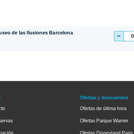
seo de las Ilusiones Barcelona
-
a
Ofertas y descuentos
cto
Ofertas de última hora
servas
Ofertas Parque Warner
iación
Ofertas Disneyland Paris