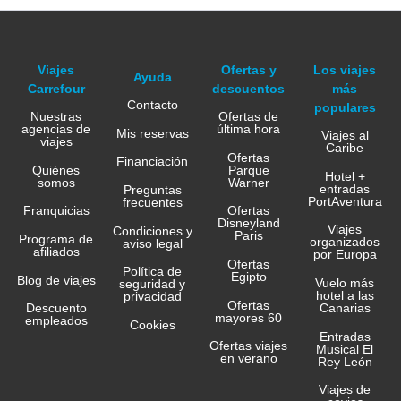
Viajes
Ofertas y
Los viajes
Ayuda
Carrefour
descuentos
más
Contacto
populares
Nuestras
Ofertas de
agencias de
última hora
Mis reservas
Viajes al
viajes
Caribe
Ofertas
Financiación
Quiénes
Parque
Hotel +
somos
Warner
entradas
Preguntas
PortAventura
frecuentes
Franquicias
Ofertas
Disneyland
Viajes
Condiciones y
Paris
Programa de
organizados
aviso legal
afiliados
por Europa
Ofertas
Política de
Egipto
Blog de viajes
Vuelo más
seguridad y
hotel a las
privacidad
Ofertas
Canarias
Descuento
mayores 60
empleados
Cookies
Entradas
Ofertas viajes
Musical El
en verano
Rey León
Viajes de