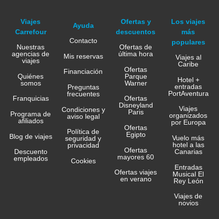
Viajes
Ofertas y
Los viajes
Ayuda
Carrefour
descuentos
más
Contacto
populares
Nuestras
Ofertas de
agencias de
última hora
Mis reservas
Viajes al
viajes
Caribe
Ofertas
Financiación
Quiénes
Parque
Hotel +
somos
Warner
entradas
Preguntas
PortAventura
frecuentes
Franquicias
Ofertas
Disneyland
Viajes
Condiciones y
Paris
Programa de
organizados
aviso legal
afiliados
por Europa
Ofertas
Política de
Egipto
Blog de viajes
Vuelo más
seguridad y
hotel a las
privacidad
Ofertas
Canarias
Descuento
mayores 60
empleados
Cookies
Entradas
Ofertas viajes
Musical El
en verano
Rey León
Viajes de
novios