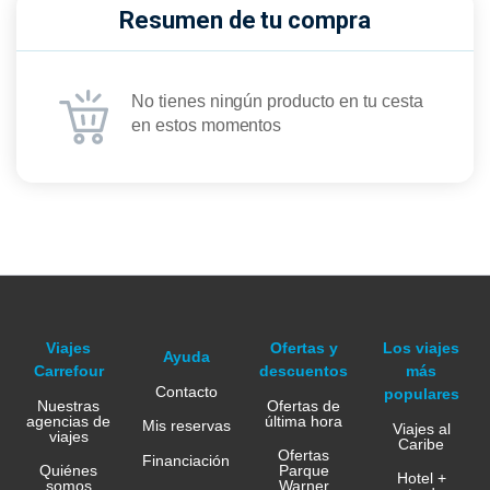
Resumen de tu compra
No tienes ningún producto en tu cesta
en estos momentos
Viajes
Ofertas y
Los viajes
Ayuda
Carrefour
descuentos
más
Contacto
populares
Nuestras
Ofertas de
agencias de
última hora
Mis reservas
Viajes al
viajes
Caribe
Ofertas
Financiación
Quiénes
Parque
Hotel +
somos
Warner