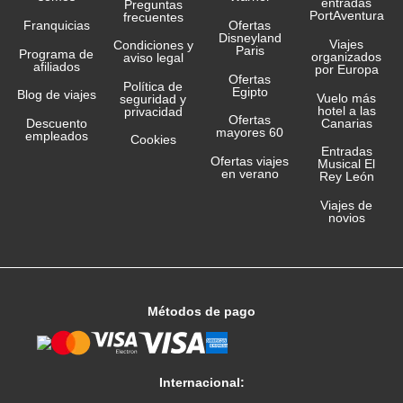
entradas
Preguntas
PortAventura
frecuentes
Franquicias
Ofertas
Disneyland
Viajes
Condiciones y
Paris
Programa de
organizados
aviso legal
afiliados
por Europa
Ofertas
Política de
Egipto
Blog de viajes
Vuelo más
seguridad y
hotel a las
privacidad
Ofertas
Canarias
Descuento
mayores 60
empleados
Cookies
Entradas
Ofertas viajes
Musical El
en verano
Rey León
Viajes de
novios
Métodos de pago
Internacional: