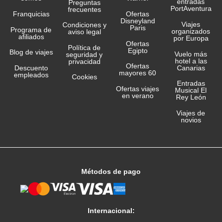
entradas
Preguntas
PortAventura
frecuentes
Franquicias
Ofertas
Disneyland
Viajes
Condiciones y
Paris
Programa de
organizados
aviso legal
afiliados
por Europa
Ofertas
Política de
Egipto
Blog de viajes
Vuelo más
seguridad y
hotel a las
privacidad
Ofertas
Canarias
Descuento
mayores 60
empleados
Cookies
Entradas
Ofertas viajes
Musical El
en verano
Rey León
Viajes de
novios
Métodos de pago
Internacional: