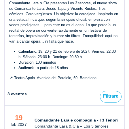
Comandante Lara & Cía presentan Los 3 tenores, el nuevo show
de Comandante Lara, Jesús Tapia y Vicente Ruidos. Tres
cómicos. Cero vergüenza. Un objetivo: la carcajada. Inspirado en
una velada lírica que, según la sinopsis oficial, empieza con
voces prodigiosas… pero este no es el caso. Lo que parecía un
recital de ópera se convierte rápidamente en un festival de
tonterías, improvisación y humor sin filtros. Tranquilidad: aquí no
van a cantar ópera… ni falta que hace.
Calendario:
19, 20 y 21 de febrero de 2027. Viernes: 22:30
h. Sábado: 23:00 h. Domingo: 20:30 h.
Duración
: 100 minutos
Audiencia
: a partir de 18 años.
📍 Teatro Apolo. Avenida del Paralelo, 59. Barcelona
3 eventos
Filtrare
19
Comandante Lara e compagnia - I 3 Tenori
feb 2027
Comandante Lara & Cía – Los 3 tenores