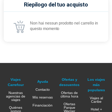
Riepilogo del tuo acquisto
Non hai nessun prodotto nel carrello in
questo momento
Viajes
Ofertas y
Los viajes
Ayuda
Carrefour
descuentos
más
Contacto
populares
Nuestras
Ofertas de
agencias de
última hora
Mis reservas
Viajes al
viajes
Caribe
Ofertas
Financiación
Quiénes
Parque
Hotel +
somos
Warner