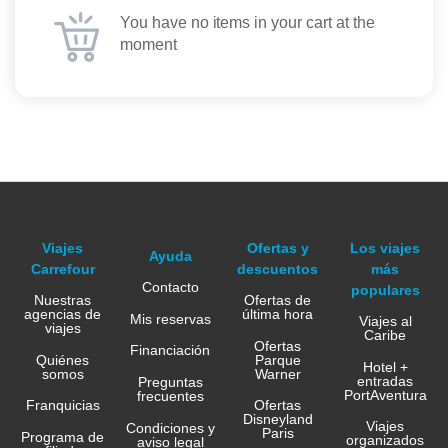
You have no items in your cart at the
moment
Viajes
Ofertas y
Los viajes
Ayuda
Carrefour
descuentos
más
Contacto
populares
Nuestras
Ofertas de
agencias de
última hora
Mis reservas
Viajes al
viajes
Caribe
Ofertas
Financiación
Quiénes
Parque
Hotel +
somos
Warner
entradas
Preguntas
PortAventura
frecuentes
Franquicias
Ofertas
Disneyland
Viajes
Condiciones y
Paris
Programa de
organizados
aviso legal