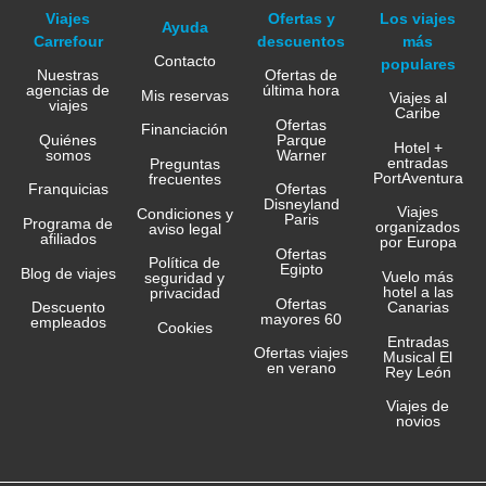
Viajes
Ofertas y
Los viajes
Ayuda
Carrefour
descuentos
más
Contacto
populares
Nuestras
Ofertas de
agencias de
última hora
Mis reservas
Viajes al
viajes
Caribe
Ofertas
Financiación
Quiénes
Parque
Hotel +
somos
Warner
entradas
Preguntas
PortAventura
frecuentes
Franquicias
Ofertas
Disneyland
Viajes
Condiciones y
Paris
Programa de
organizados
aviso legal
afiliados
por Europa
Ofertas
Política de
Egipto
Blog de viajes
Vuelo más
seguridad y
hotel a las
privacidad
Ofertas
Canarias
Descuento
mayores 60
empleados
Cookies
Entradas
Ofertas viajes
Musical El
en verano
Rey León
Viajes de
novios