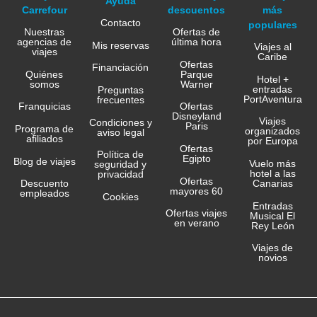
Ayuda
Carrefour
descuentos
más
Contacto
populares
Nuestras
Ofertas de
agencias de
última hora
Mis reservas
Viajes al
viajes
Caribe
Ofertas
Financiación
Quiénes
Parque
Hotel +
somos
Warner
entradas
Preguntas
PortAventura
frecuentes
Franquicias
Ofertas
Disneyland
Viajes
Condiciones y
Paris
Programa de
organizados
aviso legal
afiliados
por Europa
Ofertas
Política de
Egipto
Blog de viajes
Vuelo más
seguridad y
hotel a las
privacidad
Ofertas
Canarias
Descuento
mayores 60
empleados
Cookies
Entradas
Ofertas viajes
Musical El
en verano
Rey León
Viajes de
novios