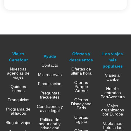
Viajes
Ofertas y
Los viajes
Ayuda
Carrefour
descuentos
más
Contacto
populares
Nuestras
Ofertas de
agencias de
última hora
Mis reservas
Viajes al
viajes
Caribe
Ofertas
Financiación
Quiénes
Parque
Hotel +
somos
Warner
entradas
Preguntas
PortAventura
frecuentes
Franquicias
Ofertas
Disneyland
Viajes
Condiciones y
Paris
Programa de
organizados
aviso legal
afiliados
por Europa
Ofertas
Política de
Egipto
Blog de viajes
Vuelo más
seguridad y
hotel a las
privacidad
Ofertas