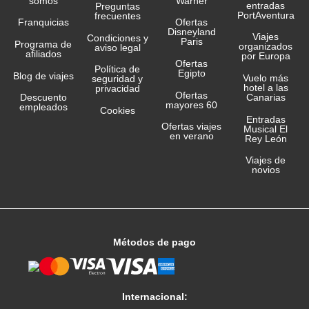
somos
Warner
entradas
Preguntas
PortAventura
frecuentes
Franquicias
Ofertas
Disneyland
Viajes
Condiciones y
Paris
Programa de
organizados
aviso legal
afiliados
por Europa
Ofertas
Política de
Egipto
Blog de viajes
Vuelo más
seguridad y
hotel a las
privacidad
Ofertas
Canarias
Descuento
mayores 60
empleados
Cookies
Entradas
Ofertas viajes
Musical El
en verano
Rey León
Viajes de
novios
Métodos de pago
Internacional: