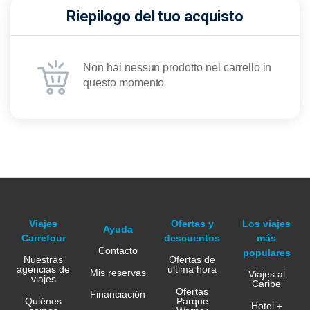
Riepilogo del tuo acquisto
Non hai nessun prodotto nel carrello in
questo momento
Viajes
Ofertas y
Los viajes
Ayuda
Carrefour
descuentos
más
Contacto
populares
Nuestras
Ofertas de
agencias de
última hora
Mis reservas
Viajes al
viajes
Caribe
Ofertas
Financiación
Quiénes
Parque
Hotel +