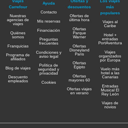
Viajes
Ofertas y
Los viajes
Ayuda
Carrefour
descuentos
más
Contacto
populares
Nuestras
Ofertas de
agencias de
última hora
Mis reservas
Viajes al
viajes
Caribe
Ofertas
Financiación
Quiénes
Parque
Hotel +
somos
Warner
entradas
Preguntas
PortAventura
frecuentes
Franquicias
Ofertas
Disneyland
Viajes
Condiciones y
Paris
Programa de
organizados
aviso legal
afiliados
por Europa
Ofertas
Política de
Egipto
Blog de viajes
Vuelo más
seguridad y
hotel a las
privacidad
Ofertas
Canarias
Descuento
mayores 60
empleados
Cookies
Entradas
Ofertas viajes
Musical El
en verano
Rey León
Viajes de
novios