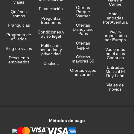
Viajes al
viajes
Caribe
Ofertas
Financiación
Quiénes
Parque
Hotel +
somos
Warner
entradas
Preguntas
PortAventura
frecuentes
Franquicias
Ofertas
Disneyland
Viajes
Condiciones y
Paris
Programa de
organizados
aviso legal
afiliados
por Europa
Ofertas
Política de
Egipto
Blog de viajes
Vuelo más
seguridad y
hotel a las
privacidad
Ofertas
Canarias
Descuento
mayores 60
empleados
Cookies
Entradas
Ofertas viajes
Musical El
en verano
Rey León
Viajes de
novios
Métodos de pago