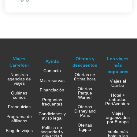
Viajes
Ofertas y
Los viajes
Ayuda
Carrefour
descuentos
más
Contacto
populares
Nuestras
Ofertas de
agencias de
última hora
Mis reservas
Viajes al
viajes
Caribe
Ofertas
Financiación
Quiénes
Parque
Hotel +
somos
Warner
entradas
Preguntas
PortAventura
frecuentes
Franquicias
Ofertas
Disneyland
Viajes
Condiciones y
Paris
Programa de
organizados
aviso legal
afiliados
por Europa
Ofertas
Política de
Egipto
Blog de viajes
Vuelo más
seguridad y
hotel a las
privacidad