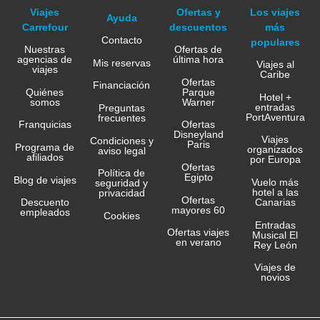
Viajes
Ofertas y
Los viajes
Ayuda
Carrefour
descuentos
más
Contacto
populares
Nuestras
Ofertas de
agencias de
última hora
Mis reservas
Viajes al
viajes
Caribe
Ofertas
Financiación
Quiénes
Parque
Hotel +
somos
Warner
entradas
Preguntas
PortAventura
frecuentes
Franquicias
Ofertas
Disneyland
Viajes
Condiciones y
Paris
Programa de
organizados
aviso legal
afiliados
por Europa
Ofertas
Política de
Egipto
Blog de viajes
Vuelo más
seguridad y
hotel a las
privacidad
Ofertas
Canarias
Descuento
mayores 60
empleados
Cookies
Entradas
Ofertas viajes
Musical El
en verano
Rey León
Viajes de
novios