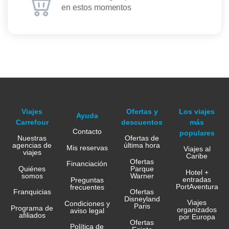
en estos momentos
Viajes
Ofertas y
Los viajes
Ayuda
Carrefour
descuentos
más
Contacto
populares
Nuestras
Ofertas de
agencias de
última hora
Mis reservas
Viajes al
viajes
Caribe
Ofertas
Financiación
Quiénes
Parque
Hotel +
somos
Warner
entradas
Preguntas
PortAventura
frecuentes
Franquicias
Ofertas
Disneyland
Viajes
Condiciones y
Paris
Programa de
organizados
aviso legal
afiliados
por Europa
Ofertas
Política de