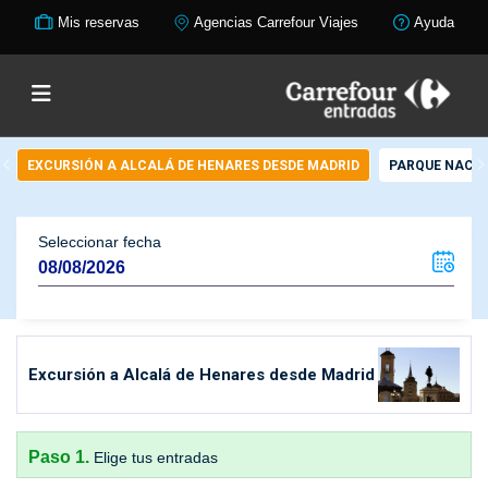
Mis reservas
Agencias Carrefour Viajes
Ayuda
EXCURSIÓN A ALCALÁ DE HENARES DESDE MADRID
PARQUE NACI
Seleccionar fecha
Excursión a Alcalá de Henares desde Madrid
Paso 1.
Elige tus entradas